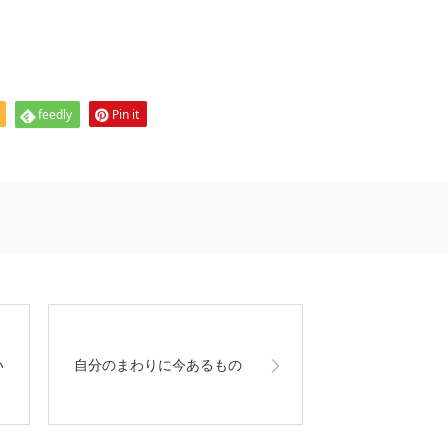
feedly
Pin it
い
自分のまわりに今あるもの