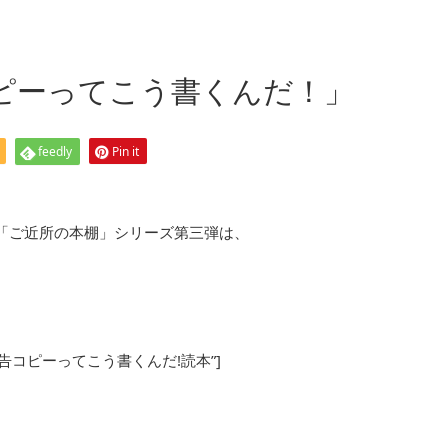
コピーってこう書くんだ！」
feedly
Pin it
「ご近所の本棚」シリーズ第三弾は、
 title=”広告コピーってこう書くんだ!読本”]