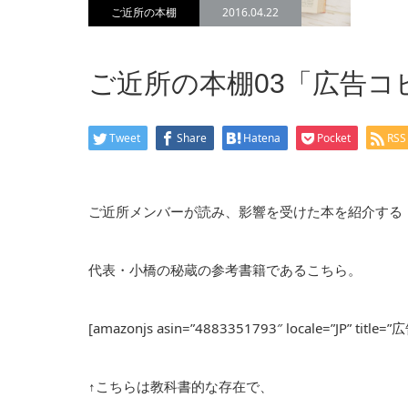
ご近所の本棚
2016.04.22
ご近所の本棚03「広告
Tweet
Share
Hatena
Pocket
RSS
ご近所メンバーが読み、影響を受けた本を紹介する
代表・小橋の秘蔵の参考書籍であるこちら。
[amazonjs asin=”4883351793″ locale=”JP”
↑こちらは教科書的な存在で、