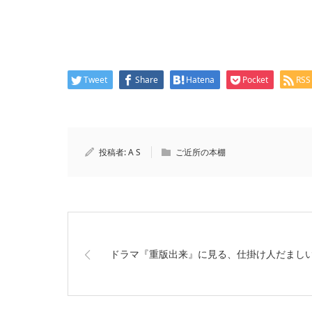
Tweet
Share
Hatena
Pocket
RSS
投稿者:
A S
ご近所の本棚
ドラマ『重版出来』に見る、仕掛け人だまし