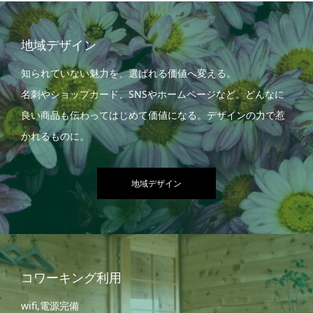
地域デザイン
知られていない魅力を、選ばれる価値へ変える。
名刺やショップカード、SNSやホームページなど。どんなに
良い商品も伝わってはじめて価値になる。デザインの力で惹
かれるものに。
地域デザイン
コワーキング利用
wifi,電源完備