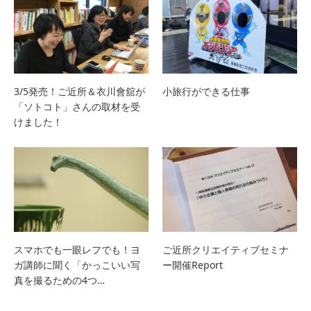
3/5発売！ご近所＆衣川會舘が
小旅行ができる仕事
「ソトコト」さんの取材を受
けました！
スマホでも一眼レフでも！ヨ
ご近所クリエイティブセミナ
ガ講師に聞く「かっこいい写
ー開催Report
真を撮るための4つ…