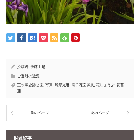
投稿者:
伊藤由起
ご近所の近況
三ツ塚史跡公園
,
写真
,
尾形光琳
,
燕子花図屏風
,
花しょうぶ
,
花菖
蒲
前のページ
次のページ
関連記事