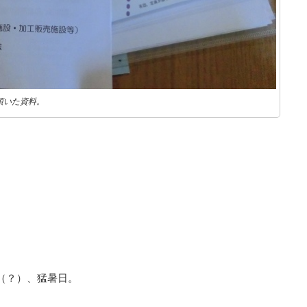
頂いた資料。
（？）、猛暑日。