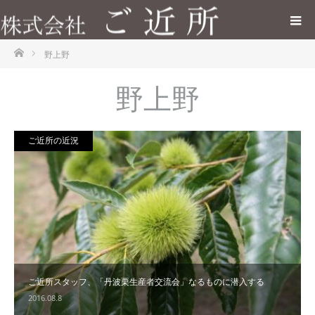
ホーム
野上野
野上野
ご近所の近況
ご近所スタッフ、「丹波栗生産者交流会」なるものに潜入する
2016.08.8