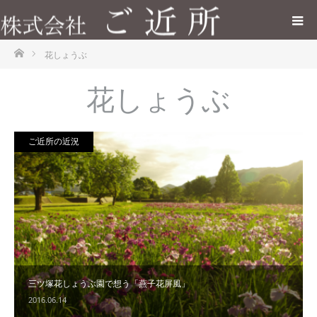
ホーム
花しょうぶ
花しょうぶ
ご近所の近況
三ツ塚花しょうぶ園で想う「燕子花屏風」
2016.06.14