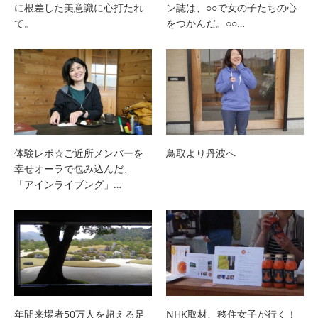
に根差した美意識に心打たれ
ン誌は、○○で女の子たちの心
て。
をつかんだ。○○…
体験レポ☆ご近所メンバーを
鳥取より丹波へ
幸せオーラで包み込んだ、
「アインライブング」…
年間来場者50万人を超える足
NHK取材、移住女子が行く！