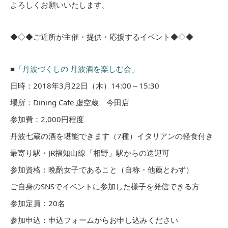
よろしくお願いいたします。
◆◇◆ご近所が主催・提供・応援するイベント◆◇◆
■
「丹波づくしの 丹波酒を楽しむ会」
日時：2018年3月22日（木）14:00～15:3
0
場所：Dining Cafe 虚空蔵 今田店
参加費：2,000円程度
丹波七蔵の酒を堪能できます（7種）イタリアンの軽食付き
最寄り駅・JR福知山線「相野」駅からの送迎可
参加資格：晩酌女子であること（自称・他薦とわず）
ご自身のSNSでイベントに参加した様子を発
信できる方
参加定員：20名
参加申込：申込フォームからお申し込みください