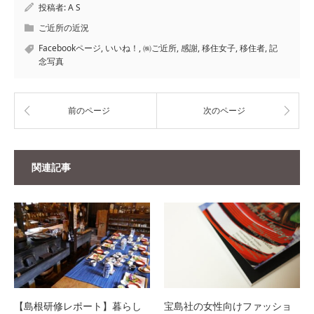
投稿者:
A S
ご近所の近況
Facebookページ
,
いいね！
,
㈱ご近所
,
感謝
,
移住女子
,
移住者
,
記
念写真
前のページ
次のページ
関連記事
【島根研修レポート】暮らし
宝島社の女性向けファッショ