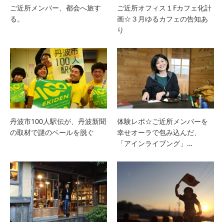
ご近所メンバー、都会へ旅す
ご近所オフィス１Fカフェ化計
る。
画☆３月ゆるカフェの告知あ
り
丹波市100人駅伝が、丹波新聞
体験レポ☆ご近所メンバーを
の取材で謎のベールを脱ぐ
幸せオーラで包み込んだ、
「アインライブング」…