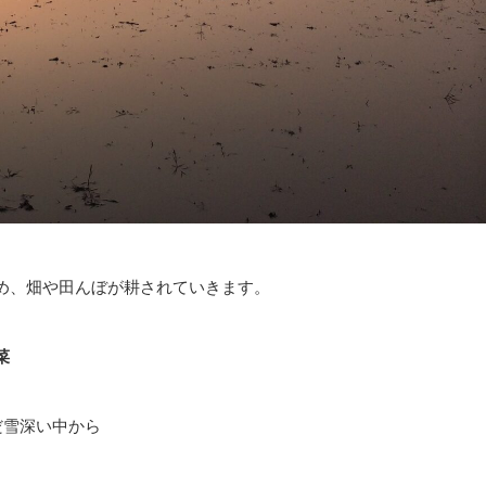
め、畑や田んぼが耕されていきます。
菜
だ雪深い中から