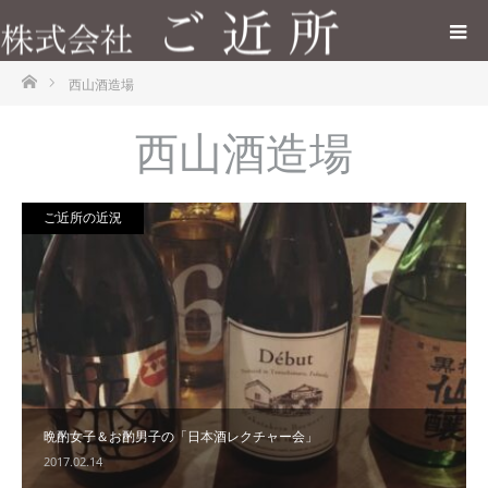
ホーム
西山酒造場
西山酒造場
ご近所の近況
晩酌女子＆お酌男子の「日本酒レクチャー会」
2017.02.14