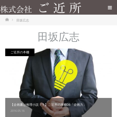
ホーム
田坂広志
田坂広志
ご近所の本棚
【企画書は推理小説！？】ご近所の本棚06「企画力」
2016.05.16