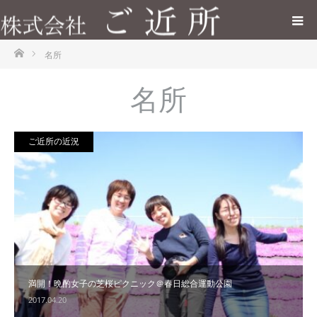
ホーム
名所
名所
ご近所の近況
満開！晩酌女子の芝桜ピクニック＠春日総合運動公園
2017.04.20